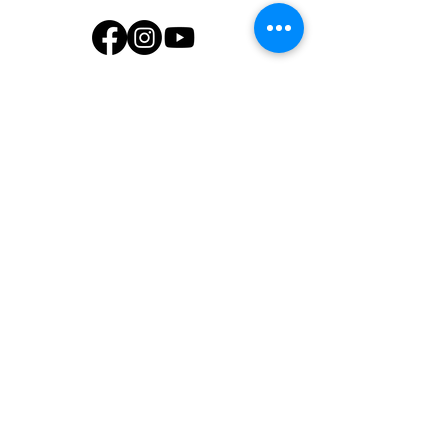
GALERÍA PACIFICO #30 AVE.
TERESA JORNET, SAN JUAN,
PUERTO RICO 00926
(787) 665-0450
@2021 POR RENUEVA TU BODY.
POLÍTICA DE PRIVACIDAD