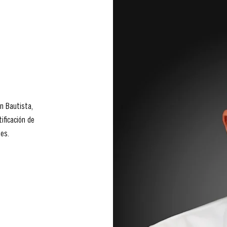
n Bautista,
ificación de
les.